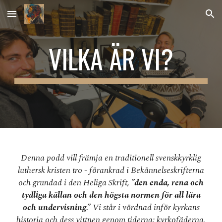
Skip to main content
Skip to navigation
VILKA ÄR VI?
Denna podd vill främja en traditionell svenskkyrklig
luthersk kristen tro - förankrad i Bekännelseskrifterna
och grundad i den Heliga Skrift,
”den enda, rena och
tydliga källan och den högsta normen för all lära
och undervisning.”
Vi står i vördnad inför kyrkans
historia och dess vittnen genom tiderna: kyrkofäderna,