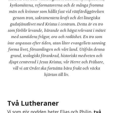
kyrkomötena, reformatorerna och de många fromma
män och kvinnor som hållit fast vid rättfärdiggörelsen
genom tron, sakramentens kraft och det liturgiska
gudstjänstlivet med Kristus i centrum. Detta är en tro
som förblir levande, bärande och högst relevant i mötet
med samtidens frågor, oro och rotlöshet. En tro som
inte anpassas efter tiden, utan låter evangeliets sanning
forma livet, församlingen och vårt land. Utifrån denna
grund, teologiskt förankrad, historiskt medveten och
djupt centrerad i Jesus Kristus, vår Herre och Frälsare,
vill vi att Ordet ska fortsätta bära frukt och väcka
hjärtan till liv.
Två Lutheraner
Vi som gör podden heter Elias och Philip
,
två